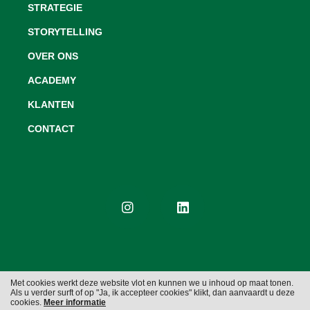
STRATEGIE
STORYTELLING
OVER ONS
ACADEMY
KLANTEN
CONTACT
Met cookies werkt deze website vlot en kunnen we u inhoud op maat tonen.
Als u verder surft of op "Ja, ik accepteer cookies" klikt, dan aanvaardt u deze
Cookies
Privacy
cookies.
Meer informatie