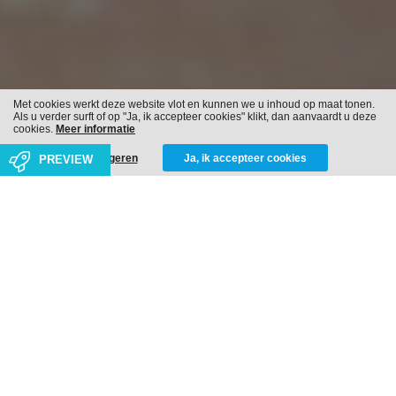
Met cookies werkt deze website vlot en kunnen we u inhoud op maat tonen.
Als u verder surft of op "Ja, ik accepteer cookies" klikt, dan aanvaardt u deze
cookies.
Meer informatie
Weigeren
Ja, ik accepteer cookies
PREVIEW
We gaan samen voor rendabele impact &
impactvolle groei
Investeer jij vandaag al in duurzaamheid, maatschappelijke
meerwaarde en goed bestuur, of wil je daar morgen mee
beginnen?
Dan zorgen wij voor rendabele impact en impactvolle groei!
We bouwen aan duurzame groei met organisaties die hun