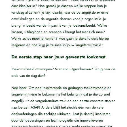
daar idealiter in? Hoe geraak je daar en welke stappen kun je
vandaag al zetten? Je kijkt daarbij naar de belangrijkste externe
ontwikkelingen en de urgentie daarvan voor je organisatie. Je
brengt in beeld wat de impact is van je toekomstbeeld. Welke
kansen, uitdagingen en scenario's brengt het met zich mee?
Welke acties moet je nemen? Hoe gaan je stakeholders hierop
reageren en hoe krijg je ze mee in jouw langetermijnvisie?
De eerste stap naar jouw gewenste toekomst
Toekomstbeeld ontworpen? Scenario uitgeschreven? Terug naar de
orde van de dag dan?
Nee hoor! Om een inspirerende en gedragen toekomstbeeld en
langetermijnvisie te bekomen is het belangrijk dat je die zo snel
mogelijk uit de vergaderruimte trekt en een eerste concrete stap er
naartoe zet. ASAP! Anders blijft het slechts één van de vele
denkoefeningen die zachtjes uitdoven. Laat je daarbij inspireren
door de toepassingen en technologieën die innovatieve en
disruptieve bedrijven vandaag al in de markt zetten en vertaal dat