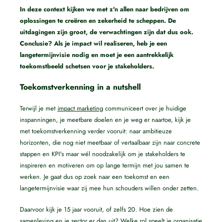
In deze context kijken we met z'n allen naar bedrijven om
oplossingen te creëren en zekerheid te scheppen. De
uitdagingen zijn groot, de verwachtingen zijn dat dus ook.
Conclusie? Als je impact wil realiseren, heb je een
langetermijnvisie nodig en moet je een aantrekkelijk
toekomstbeeld schetsen voor je stakeholders.
Toekomstverkenning in a nutshell
Terwijl je met
impact marketing
communiceert over je huidige
inspanningen, je meetbare doelen en je weg er naartoe, kijk je
met toekomstverkenning verder vooruit: naar ambitieuze
horizonten, die nog niet meetbaar of vertaalbaar zijn naar concrete
stappen en KPI's maar wél noodzakelijk om je stakeholders te
inspireren en motiveren om op lange termijn met jou samen te
werken. Je gaat dus op zoek naar een toekomst en een
langetermijnvisie waar zij mee hun schouders willen onder zetten.
Daarvoor kijk je 15 jaar vooruit, of zelfs 20. Hoe zien de
samenleving en je sector er dan uit? Welke rol speelt je organisatie