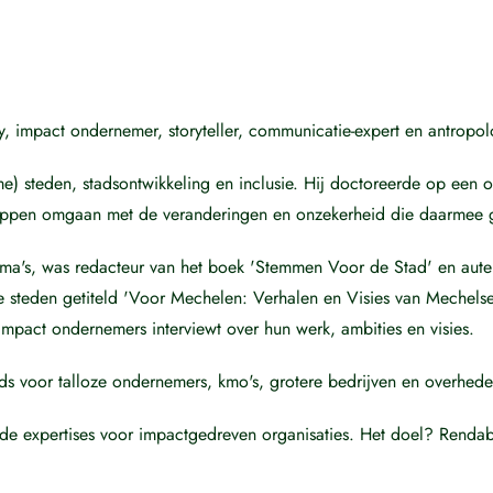
, impact ondernemer, storyteller, communicatie-expert en antropo
ame) steden, stadsontwikkeling en inclusie. Hij doctoreerde op een
happen omgaan met de veranderingen en onzekerheid die daarmee 
thema's, was redacteur van het boek 'Stemmen Voor de Stad' en aut
 steden getiteld 'Voor Mechelen: Verhalen en Visies van Mechels
mpact ondernemers interviewt over hun werk, ambities en visies.
ds voor talloze ondernemers, kmo's, grotere bedrijven en overhede
nde expertises voor impactgedreven organisaties. Het doel? Rendab